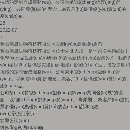
抗體的定制合成服務(wù)。公司秉承“誠(chéng)信經(jīng)營
(yíng)、共同發(fā)展”的理念，為客戶(hù)提供優(yōu)質(zhì)的
產(chǎn)品。
28
2022-07
+
黃石荊晟生物科技有限公司官網(wǎng)開(kāi)通??！
黃石荊晟生物科技有限公司位于湖北大冶。是一家從事精細(xì)
化學(xué)品生產(chǎn)研發(fā)的高新技術(shù)企業(yè)。我們?
yōu)榭蛻?hù)提供從克級(jí)到噸級(jí)的產(chǎn)品，接受多肽和
抗體的定制合成服務(wù)。公司秉承“誠(chéng)信經(jīng)營
(yíng)、共同發(fā)展”的理念，為客戶(hù)提供優(yōu)質(zhì)的
產(chǎn)品。
公司堅(jiān)持“誠(chéng)信經(jīng)營(yíng)共同發(fā)展”的理
念，以"誠(chéng)信經(jīng)營(yíng)，”為原則， 為客戶(hù)提供
眾多優(yōu)惠優(yōu)質(zhì)的產(chǎn)品和服務
(wù)。
立即咨詢(xún)
網(wǎng)站導(dǎo)航