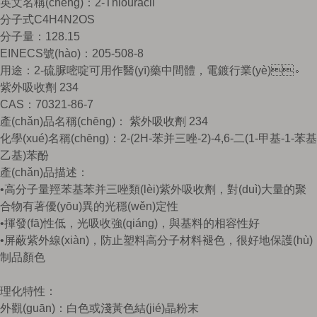
英文名稱(chēng)：2-Thiouracil
分子式C4H4N2OS
分子量：128.15
EINECS號(hào)：205-508-8
用途：2-硫脲嘧啶可用作醫(yī)藥中間體，電鍍行業(yè)。
紫外吸收劑 234
CAS：70321-86-7
產(chǎn)品名稱(chēng)： 紫外吸收劑 234
化學(xué)名稱(chēng)：2-(2H-苯并三唑-2)-4,6-二(1-甲基-1-苯基
乙基)苯酚
產(chǎn)品描述：
•高分子量羥苯基苯并三唑類(lèi)紫外吸收劑，對(duì)大量的聚
合物有著優(yōu)異的光穩(wěn)定性
•揮發(fā)性低，光吸收強(qiáng)，與基料的相容性好
•屏蔽紫外線(xiàn)，防止塑料高分子材料褪色，很好地保護(hù)
制品顏色
理化特性：
外觀(guān)：白色或淺黃色結(jié)晶粉末