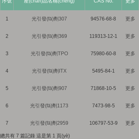
序號
產(chǎn)品名稱(chēng)
CAS No.
更多
1
光引發(fā)劑307
94576-68-8
更多
2
光引發(fā)劑369
119313-12-1
更多
3
光引發(fā)劑TPO
75980-60-8
更多
4
光引發(fā)劑ITX
5495-84-1
更多
5
光引發(fā)劑907
71868-10-5
更多
6
光引發(fā)劑1173
7473-98-5
更多
7
光引發(fā)劑2959
106797-53-9
更多
總共有 7 篇記錄 這是第 1 頁(yè)