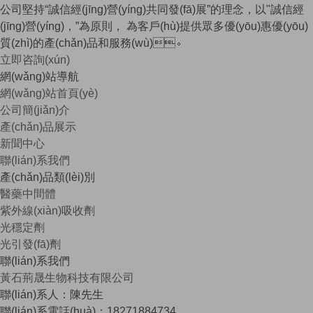
公司堅持“誠信經(jīng)營(yíng)共同發(fā)展”的理念，以"誠信經
(jīng)營(yíng)，”為原則， 為客戶(hù)提供眾多優(yōu)惠優(yōu)
質(zhì)的產(chǎn)品和服務(wù)。
立即咨詢(xún)
網(wǎng)站導航
網(wǎng)站首頁(yè)
公司簡(jiǎn)介
產(chǎn)品展示
新聞中心
聯(lián)系我們
產(chǎn)品類(lèi)別
醫藥中間體
紫外線(xiàn)吸收劑
光穩定劑
光引發(fā)劑
聯(lián)系我們
黃石荊晟生物科技有限公司
聯(lián)系人：陳先生
聯(lián)系電話(huà)：18271884734