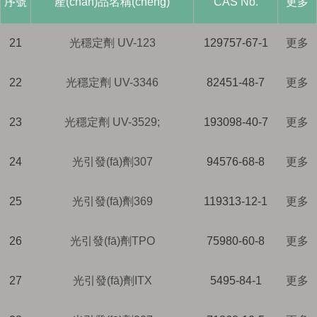
序號
產(chǎn)品名稱(chēng)
CAS No.
更多
21
光穩定劑 UV-123
129757-67-1
更多
22
光穩定劑 UV-3346
82451-48-7
更多
23
光穩定劑 UV-3529;
193098-40-7
更多
24
光引發(fā)劑307
94576-68-8
更多
25
光引發(fā)劑369
119313-12-1
更多
26
光引發(fā)劑TPO
75980-60-8
更多
27
光引發(fā)劑ITX
5495-84-1
更多