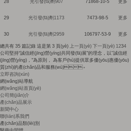
28
光引發(fā)劑907
71868-10-5
更多
29
光引發(fā)劑1173
7473-98-5
更多
30
光引發(fā)劑2959
106797-53-9
更多
總共有 35 篇記錄 這是第 3 頁(yè)
上一頁(yè)
下一頁(yè)
1
2
3
4
公司堅持“誠信經(jīng)營(yíng)共同發(fā)展”的理念，以"誠信經
(jīng)營(yíng)，”為原則， 為客戶(hù)提供眾多優(yōu)惠優(yōu)
質(zhì)的產(chǎn)品和服務(wù)。
立即咨詢(xún)
網(wǎng)站導航
網(wǎng)站首頁(yè)
公司簡(jiǎn)介
產(chǎn)品展示
新聞中心
聯(lián)系我們
產(chǎn)品類(lèi)別
醫藥中間體