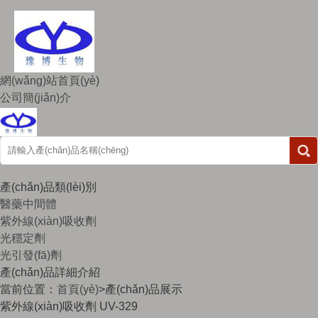
網(wǎng)站首頁(yè)
公司簡(jiǎn)介
產(chǎn)品展示
產(chǎn)品展示
醫藥中間體
紫外線(xiàn)吸收劑
光穩定劑
光引發(fā)劑
產(chǎn)品類(lèi)別
新聞中心
醫藥中間體
聯(lián)系我們
紫外線(xiàn)吸收劑
EN
光穩定劑
光引發(fā)劑
產(chǎn)品詳細介紹
當前位置：
首頁(yè)
>
產(chǎn)品展示
紫外線(xiàn)吸收劑 UV-329