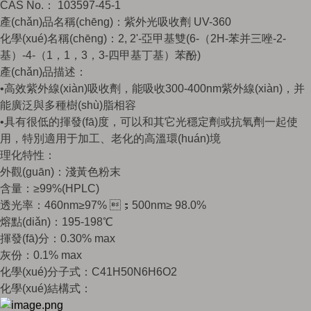
CAS No.： 103597-45-1
產(chǎn)品名稱(chēng)：紫外光吸收劑 UV-360
化學(xué)名稱(chēng)：2, 2'-亞甲基雙(6-（2H-苯并三唑-2-
基）-4-（1，1，3，3-四甲基丁基）苯酚)
產(chǎn)品描述：
•高效紫外線(xiàn)吸收劑，能吸收300-400nm紫外線(xiàn)，并
能廣泛與多種樹(shù)脂相容
•具有很低的揮發(fā)度，可以和其它光穩定劑或抗氧劑一起使
用，特別適用于加工、老化的高溫環(huán)境
理化特性：
外觀(guān)：淺黃色粉末
含量：≥99%(HPLC)
透光率：460nm≥97% ；500nm≥ 98.0%
熔點(diǎn)：195-198℃
揮發(fā)分：0.30% max
灰份：0.1% max
化學(xué)分子式：C41H50N6H6O2
化學(xué)結構式：