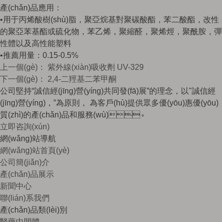
產(chǎn)品應用：
•用于丙烯酸樹(shù)脂，聚亞烷基對聚碳酸酯，苯二酸酯，改性
的聚亞苯基酯或硫化物，苯乙烯，聚縮醛，聚烯烴，聚酰胺，彈
性體以及高性能塑料
•推薦用量：0.15-0.5%
上一個(gè)：
紫外線(xiàn)吸收劑 UV-329
下一個(gè)：
2,4-二羥基二苯甲酮
公司堅持“誠信經(jīng)營(yíng)共同發(fā)展”的理念，以"誠信經
(jīng)營(yíng)，”為原則， 為客戶(hù)提供眾多優(yōu)惠優(yōu)
質(zhì)的產(chǎn)品和服務(wù)。
立即咨詢(xún)
網(wǎng)站導航
網(wǎng)站首頁(yè)
公司簡(jiǎn)介
產(chǎn)品展示
新聞中心
聯(lián)系我們
產(chǎn)品類(lèi)別
醫藥中間體