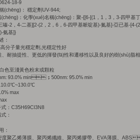
624-18-9
稱(chēng)： 穩定劑UV-944;
hēng)：化學(xué)名稱(chēng)：聚-{[6-[(1，1，3，3-四
5-三嗪-2，4-二基][2-(2，2，6，6-四甲基哌啶基)-氮基]-亞已基-[4-(2，2
-氨基]}
描述：
èi)高分子量光穩定劑,光穩定性好
、耐抽提性、更低的揮發(fā)性和遷移性以及良好的樹(shù)脂
)：白色至淺黃色粉末或顆粒
: 93.0% min；500nm: 95.0% min
10.0℃~130.0℃
.0% max
max
子式：C35H69Cl3N8
構式：
應用：
聚乙烯薄膜、聚丙烯纖維、聚丙烯膠帶、EVA薄膜、AB