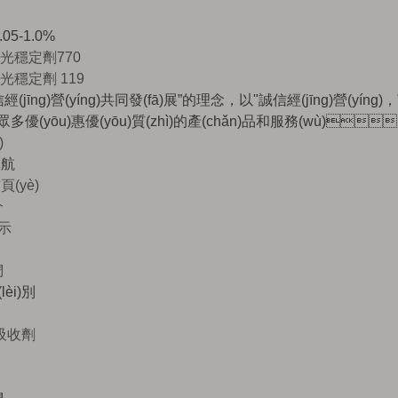
5-1.0%
光穩定劑770
光穩定劑 119
īng)營(yíng)共同發(fā)展”的理念，以"誠信經(jīng)營(yíng)，
眾多優(yōu)惠優(yōu)質(zhì)的產(chǎn)品和服務(wù)
)
導航
頁(yè)
介
展示
們
lèi)別
)吸收劑