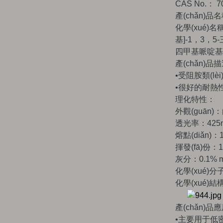
CAS No.： 70
產(chǎn)品名
化學(xué)名稱(c
基]-1，3，
四甲基哌啶基)
產(chǎn)品
•受阻胺類(l
•很好的耐熱性
理化特性：
外觀(guān
透光率：425nm
熔點(diǎn)：1
揮發(fā)份：1
灰分：0.1% 
化學(xué)分
化學(xué)結
產(chǎn)品
•主要用于低密度